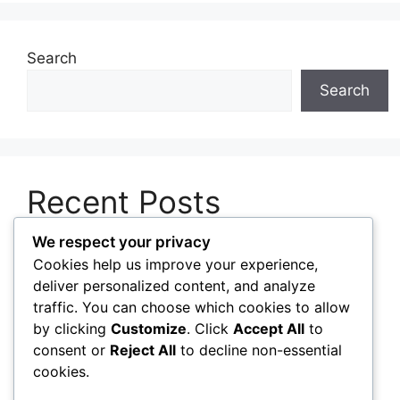
Search
Search
Recent Posts
We respect your privacy
Panduan Memilih Sistem Operasi Sesuai
Cookies help us improve your experience,
Kebutuhan Pengguna
deliver personalized content, and analyze
Cara Membersihkan Laptop dengan Aman
traffic. You can choose which cookies to allow
untuk Mencegah Penumpukan Debu
by clicking
Customize
. Click
Accept All
to
consent or
Reject All
to decline non-essential
Strategi Meningkatkan Performa Laptop Lama
cookies.
tanpa Mengganti Perangkat