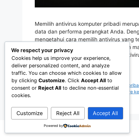
Memilih antivirus komputer pribadi mer
data dan performa perangkat Anda. Dengan
mengetahui cara memilih antivirus yang 
agar Anda mendapatkan perlindungan m
We respect your privacy
kenyamanan penggunaan. Apa Itu Antivir
Cookies help us improve your experience,
perangkat lunak yang …
Read more
deliver personalized content, and analyze
traffic. You can choose which cookies to allow
Categories
Software & Optimasi
by clicking
Customize
. Click
Accept All
to
Tags
antivirus
,
keamanan komputer
,
komputer priba
consent or
Reject All
to decline non-essential
perlindungan data
,
software antivirus
,
software k
cookies.
Leave a comment
Customize
Reject All
Accept All
Powered by