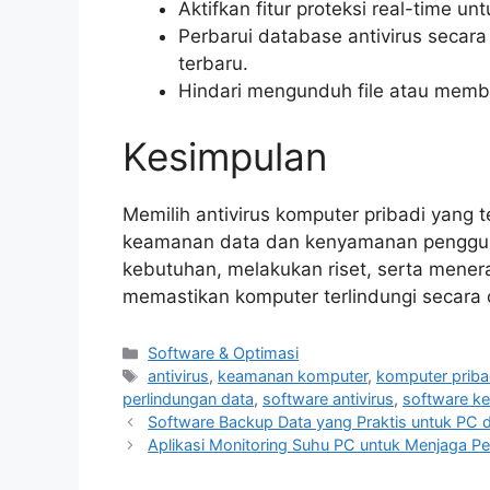
Aktifkan fitur proteksi real-time un
Perbarui database antivirus secar
terbaru.
Hindari mengunduh file atau membu
Kesimpulan
Memilih antivirus komputer pribadi yang 
keamanan data dan kenyamanan penggu
kebutuhan, melakukan riset, serta mener
memastikan komputer terlindungi secara o
Categories
Software & Optimasi
Tags
antivirus
,
keamanan komputer
,
komputer priba
perlindungan data
,
software antivirus
,
software k
Software Backup Data yang Praktis untuk PC 
Aplikasi Monitoring Suhu PC untuk Menjaga P