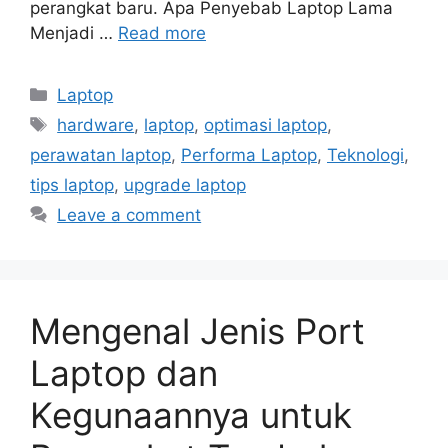
perangkat baru. Apa Penyebab Laptop Lama
Menjadi …
Read more
Categories
Laptop
Tags
hardware
,
laptop
,
optimasi laptop
,
perawatan laptop
,
Performa Laptop
,
Teknologi
,
tips laptop
,
upgrade laptop
Leave a comment
Mengenal Jenis Port
Laptop dan
Kegunaannya untuk