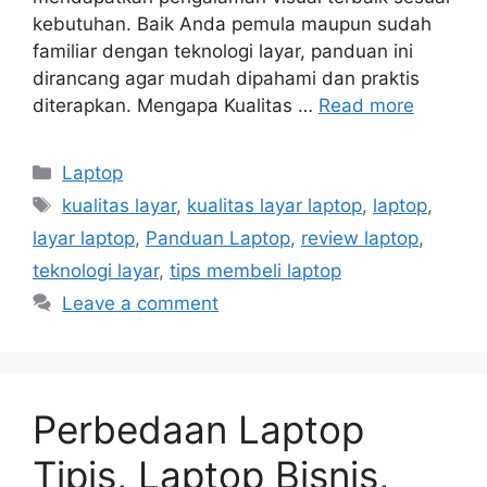
kebutuhan. Baik Anda pemula maupun sudah
familiar dengan teknologi layar, panduan ini
dirancang agar mudah dipahami dan praktis
diterapkan. Mengapa Kualitas …
Read more
Categories
Laptop
Tags
kualitas layar
,
kualitas layar laptop
,
laptop
,
layar laptop
,
Panduan Laptop
,
review laptop
,
teknologi layar
,
tips membeli laptop
Leave a comment
Perbedaan Laptop
Tipis, Laptop Bisnis,