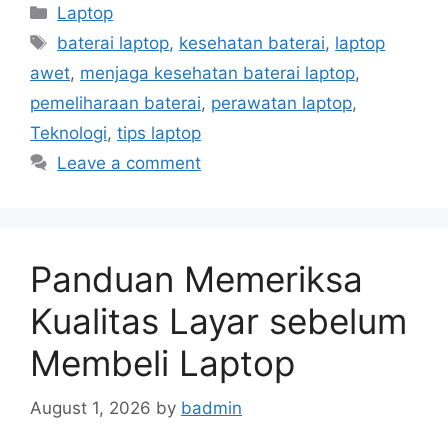
Categories
Laptop
Tags
baterai laptop
,
kesehatan baterai
,
laptop
awet
,
menjaga kesehatan baterai laptop
,
pemeliharaan baterai
,
perawatan laptop
,
Teknologi
,
tips laptop
Leave a comment
Panduan Memeriksa
Kualitas Layar sebelum
Membeli Laptop
August 1, 2026
by
badmin