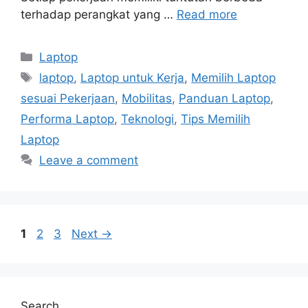
terhadap perangkat yang …
Read more
Categories
Laptop
Tags
laptop
,
Laptop untuk Kerja
,
Memilih Laptop
sesuai Pekerjaan
,
Mobilitas
,
Panduan Laptop
,
Performa Laptop
,
Teknologi
,
Tips Memilih
Laptop
Leave a comment
Page
Page
Page
1
2
3
Next
→
Search