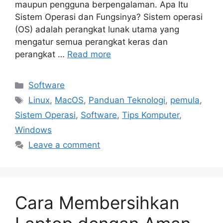
maupun pengguna berpengalaman. Apa Itu
Sistem Operasi dan Fungsinya? Sistem operasi
(OS) adalah perangkat lunak utama yang
mengatur semua perangkat keras dan
perangkat …
Read more
Categories
Software
Tags
Linux
,
MacOS
,
Panduan Teknologi
,
pemula
,
Sistem Operasi
,
Software
,
Tips Komputer
,
Windows
Leave a comment
Cara Membersihkan