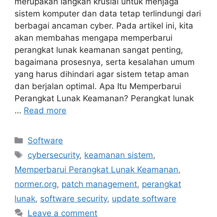
merupakan langkah krusial untuk menjaga
sistem komputer dan data tetap terlindungi dari
berbagai ancaman cyber. Pada artikel ini, kita
akan membahas mengapa memperbarui
perangkat lunak keamanan sangat penting,
bagaimana prosesnya, serta kesalahan umum
yang harus dihindari agar sistem tetap aman
dan berjalan optimal. Apa Itu Memperbarui
Perangkat Lunak Keamanan? Perangkat lunak
…
Read more
Categories
Software
Tags
cybersecurity
,
keamanan sistem
,
Memperbarui Perangkat Lunak Keamanan
,
normer.org
,
patch management
,
perangkat
lunak
,
software security
,
update software
Leave a comment