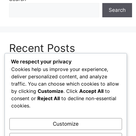
Search
Recent Posts
We respect your privacy
Pentingnya Memperbarui Perangkat Lunak
Cookies help us improve your experience,
untuk Menjaga Keamanan Sistem
deliver personalized content, and analyze
Cara Mengelola Aplikasi Startup agar Komputer
traffic. You can choose which cookies to allow
Menyala Lebih Cepat
by clicking
Customize
. Click
Accept All
to
consent or
Reject All
to decline non-essential
Panduan Memilih Sistem Operasi Sesuai
cookies.
Kebutuhan Pengguna
Cara Membersihkan Laptop dengan Aman
Customize
untuk Mencegah Penumpukan Debu
Strategi Meningkatkan Performa Laptop Lama