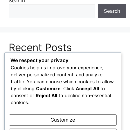
Search
Search
Recent Posts
We respect your privacy
Pentingnya Memperbarui Perangkat Lunak
Cookies help us improve your experience,
untuk Menjaga Keamanan Sistem
deliver personalized content, and analyze
Cara Mengelola Aplikasi Startup agar Komputer
traffic. You can choose which cookies to allow
Menyala Lebih Cepat
by clicking
Customize
. Click
Accept All
to
consent or
Reject All
to decline non-essential
Panduan Memilih Sistem Operasi Sesuai
cookies.
Kebutuhan Pengguna
Cara Membersihkan Laptop dengan Aman
Customize
untuk Mencegah Penumpukan Debu