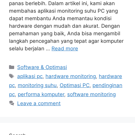
panas berlebih. Dalam artikel ini, kami akan
membahas aplikasi monitoring suhu PC yang
dapat membantu Anda memantau kondisi
hardware dengan mudah dan akurat. Dengan
pemahaman yang baik, Anda bisa mengambil
langkah pencegahan yang tepat agar komputer
selalu berjalan …
Read more
Categories
Software & Optimasi
Tags
aplikasi pc
,
hardware monitoring
,
hardware
pc
,
monitoring suhu
,
Optimasi PC
,
pendinginan
pc
,
performa komputer
,
software monitoring
Leave a comment