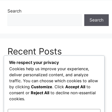
Search
Search
Recent Posts
We respect your privacy
Mengenal Perbedaan Perangkat Lunak
Cookies help us improve your experience,
Berlisensi, Gratis, dan Sumber Terbuka
deliver personalized content, and analyze
Pentingnya Memperbarui Perangkat Lunak
traffic. You can choose which cookies to allow
untuk Menjaga Keamanan Sistem
by clicking
Customize
. Click
Accept All
to
consent or
Reject All
to decline non-essential
Cara Mengelola Aplikasi Startup agar Komputer
cookies.
Menyala Lebih Cepat
Panduan Memilih Sistem Operasi Sesuai