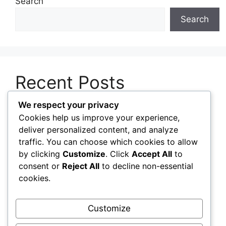
Search
Search
Recent Posts
We respect your privacy
Mengenal Perbedaan Perangkat Lunak
Cookies help us improve your experience,
Berlisensi, Gratis, dan Sumber Terbuka
deliver personalized content, and analyze
Pentingnya Memperbarui Perangkat Lunak
traffic. You can choose which cookies to allow
untuk Menjaga Keamanan Sistem
by clicking
Customize
. Click
Accept All
to
consent or
Reject All
to decline non-essential
Cara Mengelola Aplikasi Startup agar Komputer
cookies.
Menyala Lebih Cepat
Panduan Memilih Sistem Operasi Sesuai
Customize
Kebutuhan Pengguna