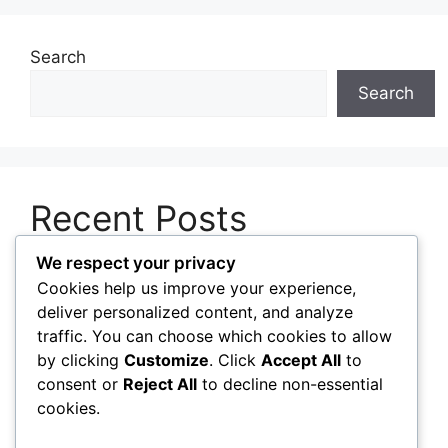
Search
Search
Recent Posts
We respect your privacy
Cara Membuat Sistem Pencadangan Data yang
Cookies help us improve your experience,
Praktis dan Teratur
deliver personalized content, and analyze
Mengenal Perbedaan Perangkat Lunak
traffic. You can choose which cookies to allow
Berlisensi, Gratis, dan Sumber Terbuka
by clicking
Customize
. Click
Accept All
to
consent or
Reject All
to decline non-essential
Pentingnya Memperbarui Perangkat Lunak
cookies.
untuk Menjaga Keamanan Sistem
Cara Mengelola Aplikasi Startup agar Komputer